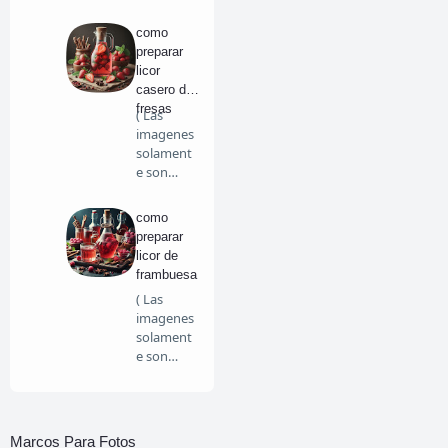
para
referencia
como
y es…
preparar
licor
casero de
fresas
( Las
imagenes
solament
e son
para
referencia
como
y es…
preparar
licor de
frambuesa
( Las
imagenes
solament
e son
para
referencia
y es…
Marcos Para Fotos