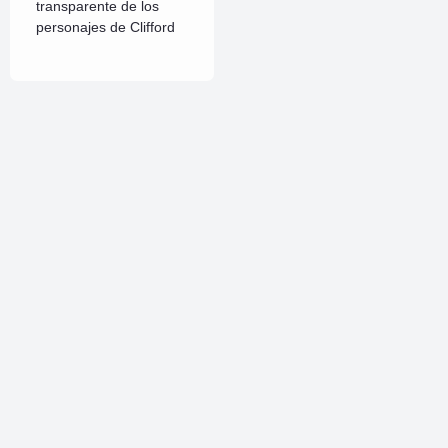
transparente de los
personajes de Clifford
Sigueme
Facebook
Instagram
Twitter
Pinterest
LinkedIn
VK