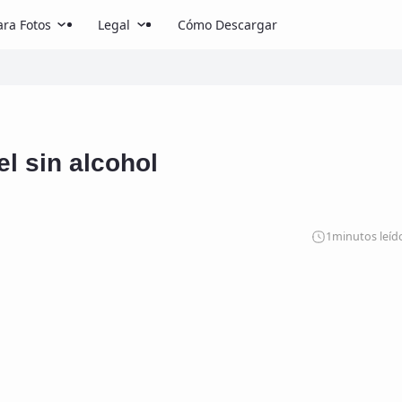
ra Fotos
Legal
Cómo Descargar
el sin alcohol
1
minutos leíd